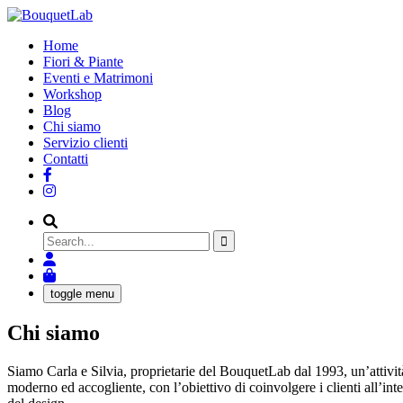
Home
Fiori & Piante
Eventi e Matrimoni
Workshop
Blog
Chi siamo
Servizio clienti
Contatti
Search
for
toggle menu
Chi siamo
Siamo Carla e Silvia, proprietarie del BouquetLab dal 1993, un’attività
moderno ed accogliente, con l’obiettivo di coinvolgere i clienti all’int